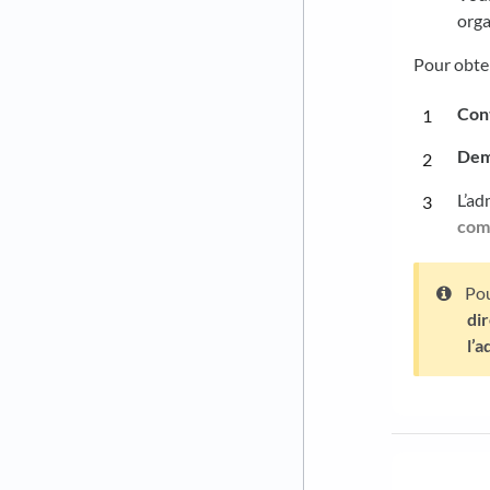
orga
Pour obten
Cont
Dema
L’ad
com
Pou
di
l’