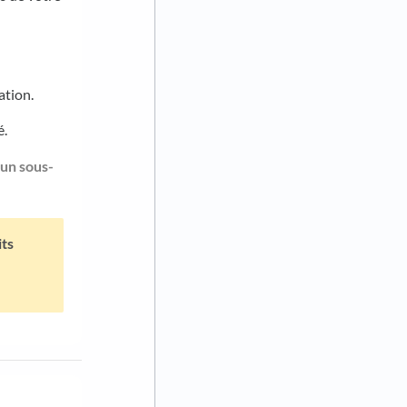
ation.
é.
 un sous-
its