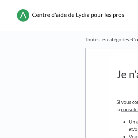
Centre d'aide de Lydia pour les pros
Toutes les catégories
​>​
​C
Je n’
Si vous co
la
console
Un a
et/o
Vous