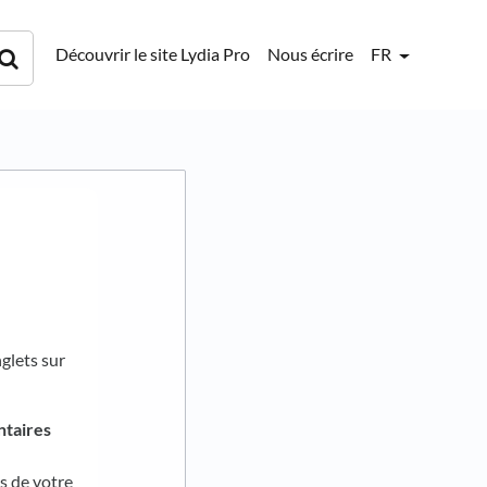
Découvrir le site Lydia Pro
Nous écrire
FR
glets sur
ntaires
s de votre