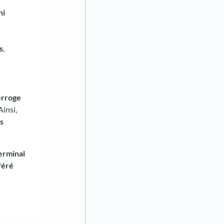
ni
s
,
erroge
Ainsi,
s
erminal
féré