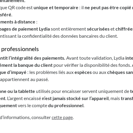
tantanément
.
que QR code est
unique et temporaire
: il
ne peut pas être copié 
nsféré
.
ments à distance
:
pages de paiement Lydia
sont entièrement
sécurisées
et
chiffrée
ntissant la confidentialité des données bancaires du client.
 professionnels
ntit l’intégralité des paiements.
Avant toute validation, Lydia
int
ément la banque du client
pour vérifier la disponibilité des fonds. 
que d’impayé
: les problèmes liés aux
espèces
ou aux
chèques san
appartiennent au passé.
ne ou la tablette
utilisés pour encaisser servent uniquement de
t
ent
. L’argent encaissé
n’est jamais stocké sur l’appareil
, mais
trans
quement
vers le compte
du professionnel
.
d’informations, consulter
cette page
.