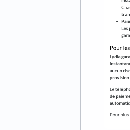
ins
Cha
tra
Paie
Les
gara
Pour les
Lydia gara
instantan
aucun ris
provision
Le
télépho
de paiem
automati
Pour plus 